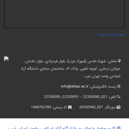
View Larger Ma
نشانی:
شهرک قدس (شهرک غرب)، بلوار فرحزادی، بلوار دادمان،
خیابان درختی، کوچه ثقفی، پلاک ۱۶، ساختمان ستادی دانشگاه آزاد
اسلامی واحد تهران غرب
پست الکترونیکی:
info@wtiau.ac.ir
تلفن:
021_22350090 -- 22350091--22350092
دورنگار:
021_26350940
کد پستی:
1468763785
© کلیه حقوق متعلق به دانشگاه آزاد اسلامی واحد تهران غرب