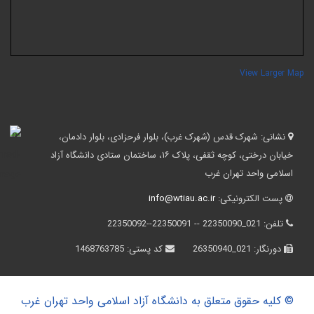
View Larger Ma
نشانی:
شهرک قدس (شهرک غرب)، بلوار فرحزادی، بلوار دادمان،
خیابان درختی، کوچه ثقفی، پلاک ۱۶، ساختمان ستادی دانشگاه آزاد
اسلامی واحد تهران غرب
پست الکترونیکی:
info@wtiau.ac.ir
تلفن:
021_22350090 -- 22350091--22350092
دورنگار:
021_26350940
کد پستی:
1468763785
© کلیه حقوق متعلق به دانشگاه آزاد اسلامی واحد تهران غرب