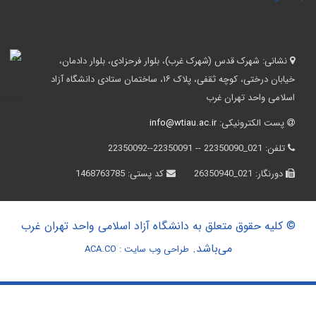
نشانی:
شهرک قدس (شهرک غرب)، بلوار فرحزادی، بلوار دادمان،
خیابان درختی، کوچه ثقفی، پلاک ۱۶، ساختمان ستادی دانشگاه آزاد
اسلامی واحد تهران غرب
پست الکترونیکی:
info@wtiau.ac.ir
تلفن:
021_22350090 -- 22350091--22350092
دورنگار:
021_26350940
کد پستی:
1468763785
© کلیه حقوق متعلق به دانشگاه آزاد اسلامی واحد تهران غرب
می‌باشد.
طراحی وب سایت :
ACA.CO