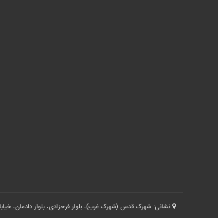
نشانی:
شهرک قدس (شهرک غرب)، بلوار فرحزادی، بلوار دادمان، خیابان درختی، کوچه ثقفی، پلاک ۱۶، ساختم