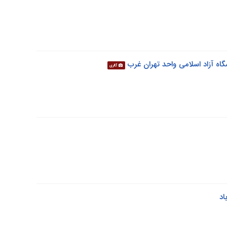
گالری
اد