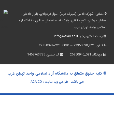
نشانی:
شهرک قدس (شهرک غرب)، بلوار فرحزادی، بلوار دادمان،
خیابان درختی، کوچه ثقفی، پلاک ۱۶، ساختمان ستادی دانشگاه آزاد
اسلامی واحد تهران غرب
پست الکترونیکی:
info@wtiau.ac.ir
تلفن:
021_22350090 -- 22350091--22350092
دورنگار:
021_26350940
کد پستی:
1468763785
© کلیه حقوق متعلق به دانشگاه آزاد اسلامی واحد تهران غرب
می‌باشد.
طراحی وب سایت :
ACA.CO