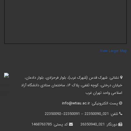
View Larger Ma
نشانی:
شهرک قدس (شهرک غرب)، بلوار فرحزادی، بلوار دادمان،
خیابان درختی، کوچه ثقفی، پلاک ۱۶، ساختمان ستادی دانشگاه آزاد
اسلامی واحد تهران غرب
پست الکترونیکی:
info@wtiau.ac.ir
تلفن:
021_22350090 -- 22350091--22350092
دورنگار:
021_26350940
کد پستی:
1468763785