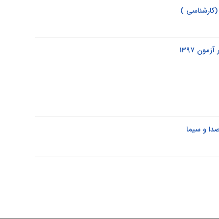
مون ۱۳۹۷
صدا و سیما