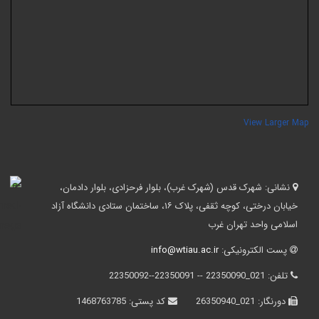
View Larger Ma
نشانی:
شهرک قدس (شهرک غرب)، بلوار فرحزادی، بلوار دادمان،
خیابان درختی، کوچه ثقفی، پلاک ۱۶، ساختمان ستادی دانشگاه آزاد
اسلامی واحد تهران غرب
پست الکترونیکی:
info@wtiau.ac.ir
تلفن:
021_22350090 -- 22350091--22350092
دورنگار:
021_26350940
کد پستی:
1468763785