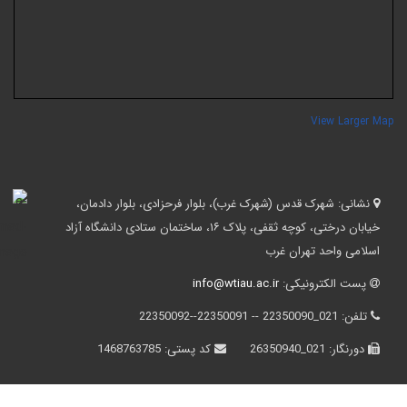
View Larger Ma
نشانی:
شهرک قدس (شهرک غرب)، بلوار فرحزادی، بلوار دادمان،
خیابان درختی، کوچه ثقفی، پلاک ۱۶، ساختمان ستادی دانشگاه آزاد
اسلامی واحد تهران غرب
پست الکترونیکی:
info@wtiau.ac.ir
تلفن:
021_22350090 -- 22350091--22350092
دورنگار:
021_26350940
کد پستی:
1468763785