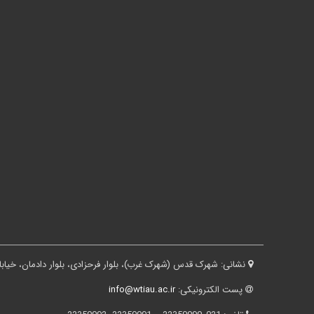
نشانی:
شهرک قدس (شهرک غرب)، بلوار فرحزادی، بلوار دادمان، خیابان درختی، کوچه ثقفی، پلاک ۱۶، ساختم
پست الکترونیکی:
info@wtiau.ac.ir