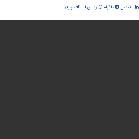
لینکدین
تلگرام
واتس اپ
توییتر