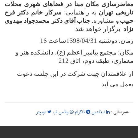
عاصرسازی مکان مبنا در فضاهای شهری محلات
به راهنمایی:
اریخی تهران
سرکار خانم دکتر فرح
و مشاوره:
بیب
جناب
آقای دکتر محمدجواد مهدوی
برگزار خواهد شد
ژاد
ان: دوشنبه 1398/04/31ساعت 16
کان: مجتمع پیامبر اعظم (ع)، دانشکده هنر و
عماری، طبقه دوم، اتاق 212
ز علاقمندان جهت شرکت در این جلسه دعوت
عمل می آید
همرسانی :
لینکدین
تلگرام
واتس اپ
توییتر