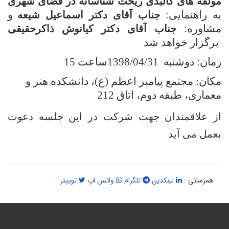
ولفه های کالبدی ریخت شناسانه در فضای شهری
ه راهنمایی:
و
جناب آقای دکتر اسماعیل شیعه
شاوره:
جناب آقای دکتر کیانوش ذاکرحقیقی
رگزار خواهد شد
ان: دوشنبه 1398/04/31ساعت 15
کان: مجتمع پیامبر اعظم (ع)، دانشکده هنر و
عماری، طبقه دوم، اتاق 212
ز علاقمندان جهت شرکت در این جلسه دعوت
عمل می آید
همرسانی :
لینکدین
تلگرام
واتس اپ
توییتر