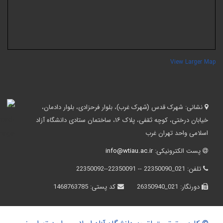
View Larger Ma
نشانی:
شهرک قدس (شهرک غرب)، بلوار فرحزادی، بلوار دادمان،
خیابان درختی، کوچه ثقفی، پلاک ۱۶، ساختمان ستادی دانشگاه آزاد
اسلامی واحد تهران غرب
پست الکترونیکی:
info@wtiau.ac.ir
تلفن:
021_22350090 -- 22350091--22350092
دورنگار:
021_26350940
کد پستی:
1468763785