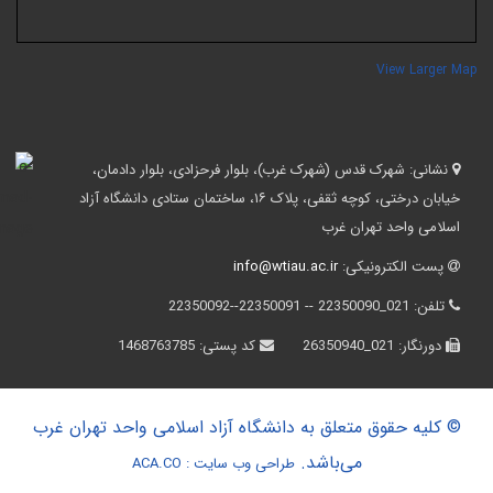
View Larger Ma
نشانی:
شهرک قدس (شهرک غرب)، بلوار فرحزادی، بلوار دادمان،
خیابان درختی، کوچه ثقفی، پلاک ۱۶، ساختمان ستادی دانشگاه آزاد
اسلامی واحد تهران غرب
پست الکترونیکی:
info@wtiau.ac.ir
تلفن:
021_22350090 -- 22350091--22350092
دورنگار:
021_26350940
کد پستی:
1468763785
© کلیه حقوق متعلق به دانشگاه آزاد اسلامی واحد تهران غرب
می‌باشد.
طراحی وب سایت :
ACA.CO