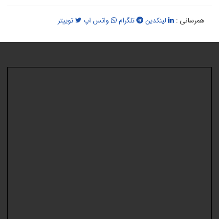
همرسانی :
لینکدین
تلگرام
واتس اپ
توییتر