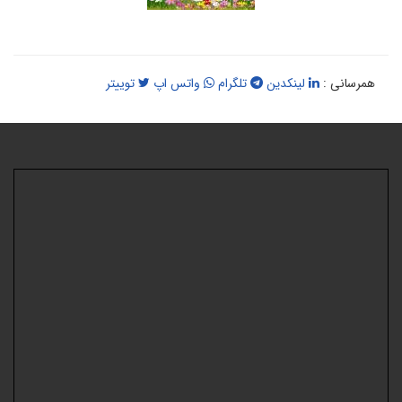
همرسانی :
لینکدین
تلگرام
واتس اپ
توییتر