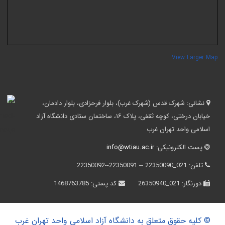
View Larger Ma
نشانی:
شهرک قدس (شهرک غرب)، بلوار فرحزادی، بلوار دادمان،
خیابان درختی، کوچه ثقفی، پلاک ۱۶، ساختمان ستادی دانشگاه آزاد
اسلامی واحد تهران غرب
پست الکترونیکی:
info@wtiau.ac.ir
تلفن:
021_22350090 -- 22350091--22350092
دورنگار:
021_26350940
کد پستی:
1468763785
© کلیه حقوق متعلق به دانشگاه آزاد اسلامی واحد تهران غرب