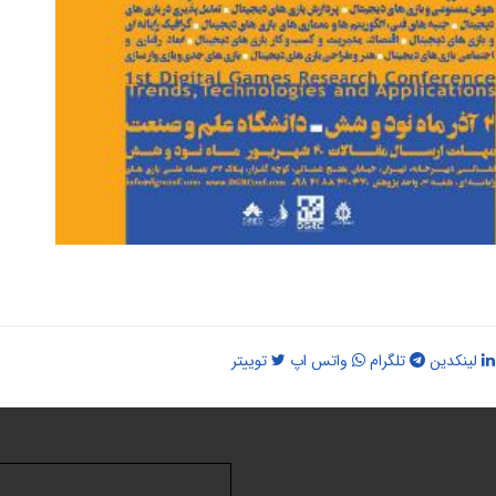
لینکدین
تلگرام
واتس اپ
توییتر