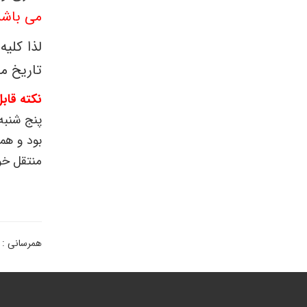
می باشد
لذا کلی
تاریخ می
نکته قاب
منتقل خو
همرسانی :