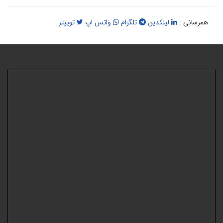
همرسانی :
لینکدین
تلگرام
واتس اپ
توییتر