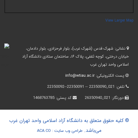
View Larger Ma
نشانی:
شهرک قدس (شهرک غرب)، بلوار فرحزادی، بلوار دادمان،
خیابان درختی، کوچه ثقفی، پلاک ۱۶، ساختمان ستادی دانشگاه آزاد
اسلامی واحد تهران غرب
پست الکترونیکی:
info@wtiau.ac.ir
تلفن:
021_22350090 -- 22350091--22350092
دورنگار:
021_26350940
کد پستی:
1468763785
© کلیه حقوق متعلق به دانشگاه آزاد اسلامی واحد تهران غرب
می‌باشد.
طراحی وب سایت :
ACA.CO