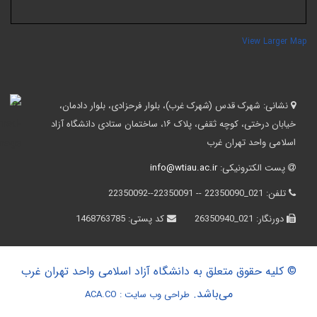
View Larger Ma
نشانی:
شهرک قدس (شهرک غرب)، بلوار فرحزادی، بلوار دادمان،
خیابان درختی، کوچه ثقفی، پلاک ۱۶، ساختمان ستادی دانشگاه آزاد
اسلامی واحد تهران غرب
پست الکترونیکی:
info@wtiau.ac.ir
تلفن:
021_22350090 -- 22350091--22350092
دورنگار:
021_26350940
کد پستی:
1468763785
© کلیه حقوق متعلق به دانشگاه آزاد اسلامی واحد تهران غرب
می‌باشد.
طراحی وب سایت :
ACA.CO