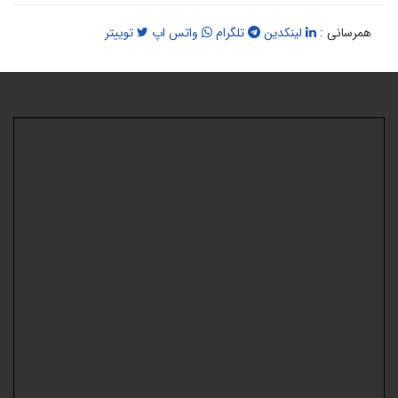
همرسانی :
لینکدین
تلگرام
واتس اپ
توییتر