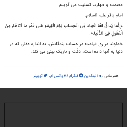
صمت و طهارت تسلیت می گوییم
.
مام باقر علیه السلام
:
إِنَّما یُداقُّ اللّهُ الْعِبادَ فِى الْحِساب یَوْمَ الْقِیمَهِ عَلى قَدْرِ ما آتاهُمْ مِنَ
ْعُقُولِ فِى الدُّنْیا
.»:
داوند در روز قیامت در حساب بندگانش، به اندازه عقلى که در
نیا به آنها داده است، دقّت و باریک بینى مى کند
.
همرسانی :
لینکدین
تلگرام
واتس اپ
توییتر