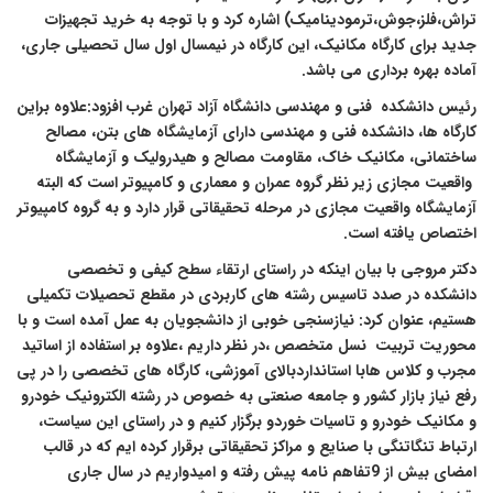
راش،فلز،جوش،ترمودینامیک) اشاره کرد و با توجه به خرید تجهیزات
دید برای کارگاه مکانیک، این کارگاه در نیمسال اول سال تحصیلی جاری،
ماده بهره برداری می باشد.
ئیس دانشکده
فنی و مهندسی دانشگاه آزاد تهران غرب افزود:
علاوه براین
ارگاه ها، دانشکده فنی و مهندسی دارای آزمایشگاه های بتن، مصالح
اختمانی، مکانیک خاک، مقاومت مصالح و هیدرولیک و آزمایشگاه
اقعیت مجازی زیر نظر گروه عمران و معماری و کامپیوتر است که البته
زمایشگاه واقعیت مجازی در مرحله تحقیقاتی قرار دارد و به گروه کامپیوتر
ختصاص یافته است.
کتر مروجی
با بیان اینکه در راستای ارتقاء سطح کیفی و تخصصی
انشکده در صدد تاسیس رشته های کاربردی در مقطع تحصیلات تکمیلی
ستیم، عنوان کرد: نیازسنجی خوبی از دانشجویان به عمل آمده است و با
حوریت تربیت
نسل متخصص ،در نظر داریم
،علاوه بر استفاده از اساتید
جرب و کلاس هابا
استانداردبالای آموزشی، کارگاه های تخصصی را در پی
فع نیاز بازار کشور و جامعه صنعتی به خصوص در رشته الکترونیک خودرو
 مکانیک خودرو و تاسیات خوردو برگزار کنیم و در راستای این سیاست،
رتباط تنگاتنگی با صنایع و مراکز تحقیقاتی برقرار کرده ایم که در قالب
امضای بیش از 9تفاهم نامه پیش رفته و امیدواریم در سال جاری