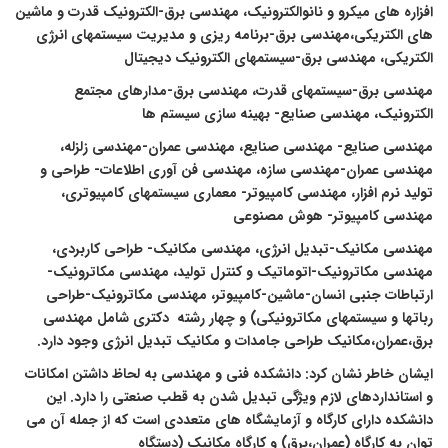
فزاره های میکرو و نانوالکترونیک، مهندسی برق-الکترونیک قدرت و ماشین
ای الکتریکی،مهندسی برق-برنامه ریزی و مدیریت سیستمهای انرژی
لکتریکی، مهندسی برق-سیستمهای الکترونیک دیجیتال
هندسی برق-سیستمهای قدرت، مهندسی برق-مدارهای مجتمع
لکترونیک، مهندسی صنایع- بهینه سازی سیستم ها
هندسی صنایع- مهندسی صنایع، مهندسی عمران-مهندسی زلزله،
هندسی عمران-مهندسی سازه، مهندسی فن آوری اطلاعات- طراحی و
ولید نرم افزار، مهندسی کامپیوتر- معماری سیستمهای کامپیوتری،
هندسی کامپیوتر- هوش مصنوعی
هندسی مکانیک-تبدیل انرژی، مهندسی مکانیک- طراحی کاربردی،
هندسی مکاترونیک-اتوماتیک و کنترل تولید، مهندسی مکاترونیک-
رتباطات جنبی انسان-ماشین-کامپیوتر، مهندسی مکاترونیک-طراحی
باتها و سیستمهای مکاترونیکی)
و چهار
رشته
دکتری شامل مهندسی
رق،عمران،مکانیک طراحی جامدات و مکانیک تبدیل انرژی وجود دارد.
یشان خاطر نشان کرد: دانشکده فنی و مهندسی به لحاظ داشتن امکانات
 استانداردهای لازم ویژگی تبدیل شدن به قطب صنعتی را دارد. این
انشکده دارای کارگاه و آزمایشگاه های متعددی است که از جمله آن می
وان به کارگاه (عمران،برق) و کارگاه مکانیک (دستگاه