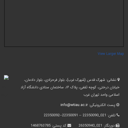
View Larger Ma
نشانی:
شهرک قدس (شهرک غرب)، بلوار فرحزادی، بلوار دادمان،
خیابان درختی، کوچه ثقفی، پلاک ۱۶، ساختمان ستادی دانشگاه آزاد
اسلامی واحد تهران غرب
پست الکترونیکی:
info@wtiau.ac.ir
تلفن:
021_22350090 -- 22350091--22350092
دورنگار:
021_26350940
کد پستی:
1468763785