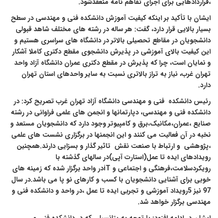
قراردادهایی برای اجرای تفاهم نامه منعقدشود.
یشان با تأکید بر اینکه کیفیت آموزش دانشکده فنی و مهندسی در سطح
سیار بالایی قرار دارد، گفت: هر ساله در رشته های مختلف شاهد قبولی
انشجویان در مقاطع تحصیلی بالاتر در دانشگاه های سراسری هستیم و
ین کیفیت بالای آموزشی در پذیرش دانشجوی مقطع دکتری کاملا آشکار
 نمایان است، چرا که پذیرش در مقطع دکتری عمران دانشگاه آزاد واحد
هران غرب، نیاز به تراز بالاتری نسبت به سایر واحدهای استان تهران
ارد.
ئیس دانشکده
فنی و مهندسی دانشگاه آزاد تهران غرب
تصریح کرد: در
انشکده فنی و مهندسی، دپارتمانها و انجمن های علمی فراوانی در رشته
نایع ،عمران،مکانیک،برق و کامپیوتر وجود دارد که دانشجویان مستعد و
خبه در آن فعالیت می کنند و این انجمنها در برگزاری نشست های علمی
پژوهشی و ارتباط با صنعت نقش
تاثیر گذار و بسزایی دارند.همچنین
ویدادهای ایده تا عمل(استارت آپی)در سالهای گذشته با
ویکردسلامت،فرهنگی و اجتماعی و
iT
در واحد برگزار شده که زمینه های
وبی برای آشنایی دانشجویان با کسب و کارهای نو پا می باشد.در سال
97 نیز 5رویداد آموزشی و تجربی ایده تا عمل ،در واحد و دانشکده فنی و
هندسی برگزار خواهد شد.