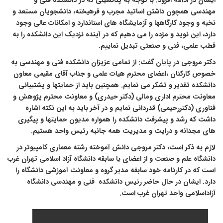
یشان در ادامه افزود: با توجه به پتانسیلی که در دانشکده فنی و
هندسی همچون داشتن اساتید مجرب و فرهیخته، دانشجویان مستعد و
خبه و وجود کارگاهها و آزمایشگاه های استاندارد و امکانات عالی وجود
ارد، این نوید و مژده را می دهیم که در آینده نزدیک این دانشکده را به
طب علمی، فنی و صنعتی تبدیل نماییم.
کتر مروجی در پایان گفت: از تمامی عزیزان دانشکده فنی و مهندسی به
صوص کارکنان ،اعضای محترم هیات علمی
و جناب آقای مقیمی معاون
انشکده تقدیر و تشکر می نمایم. همچنین باید از حمایتها و پشتیبانی
عاونت محترم اداری ومالی (دکتر حیدری) و معاونت محترم پژوهش و
ناوری (دکتررحیمی) قدردانی نمایم و در آخر باید به این نکته اشاره
اشت که رشد و پیشرفت دانشکده را همواره مدیون حمایتها و پیگیری
ای مجدانه و درایت و مدیریت همه جانبه رئیس واحد هستیم.
ازم به ذکر است،
دکتر مروجی دانش آموخته رشته معماری کامپیوتر در
انشگاه علم و صنعت
و از اعضای با سابقه دانشگاه آزاد اسلامی تهران غرب
ست که در کارنامه خود سابقه مدیر گروه و معاونت آموزشی دانشگاه را
ارد. ایشان در حال حاضر رئیس دانشکده
فنی و مهندسی دانشگاه
زاداسلامی واحد تهران غرب است.