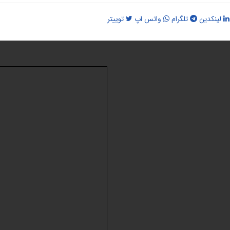
لینکدین
تلگرام
واتس اپ
توییتر