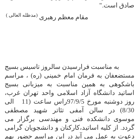
ادق است."
(مدظله العالی )
مقام معظم رهبری
به مناسبت فرارسیدن سالروز تاسیس بسیج
ستضعفان به فرمان امام خمینی (ره) ، مراسم
اشکوهی به همین مناسبت به میزبانی بسیج
ساتید دانشگاه آزاد اسلامی واحد تهران غرب،
روز دوشنبه مورخ 97/9/5راس ساعت (11 الی
8/30) در سالن آمفی تئاتر شهید مصطفی
وسوی دانشکده فنی و مهندسی برگزار می
ردد. از کلیه اساتید،کارکنان و دانشجویان گرامی
عوت به عمل می آید در این مراسم حضور بهم