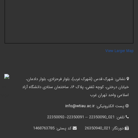
View Larger Ma
نشانی:
شهرک قدس (شهرک غرب)، بلوار فرحزادی، بلوار دادمان،
خیابان درختی، کوچه ثقفی، پلاک ۱۶، ساختمان ستادی دانشگاه آزاد
اسلامی واحد تهران غرب
پست الکترونیکی:
info@wtiau.ac.ir
تلفن:
021_22350090 -- 22350091--22350092
دورنگار:
021_26350940
کد پستی:
1468763785