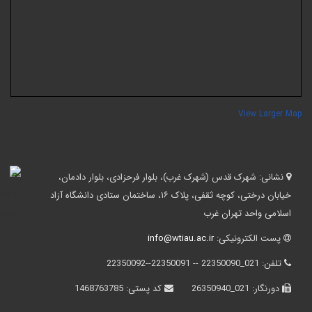
View Larger Ma
نشانی:
شهرک قدس (شهرک غرب)، بلوار فرحزادی، بلوار دادمان،
خیابان درختی، کوچه ثقفی، پلاک ۱۶، ساختمان ستادی دانشگاه آزاد
اسلامی واحد تهران غرب
پست الکترونیکی:
info@wtiau.ac.ir
تلفن:
021_22350090 -- 22350091--22350092
دورنگار:
021_26350940
کد پستی:
1468763785