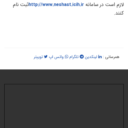
ازم است در سامانه
ثبت نام
http://www.neshast.icih.ir
نند.
همرسانی :
لینکدین
تلگرام
واتس اپ
توییتر