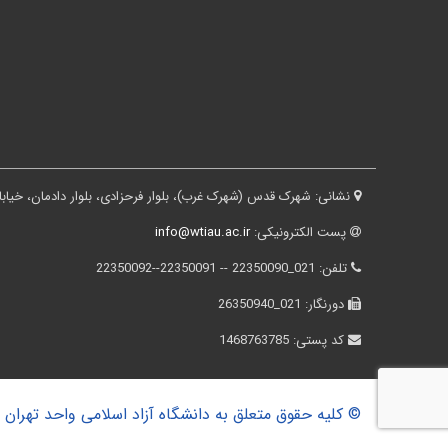
نشانی:
شهرک قدس (شهرک غرب)، بلوار فرحزادی، بلوار دادمان، خیابان درختی، کوچه ثقفی، پلاک ۱۶، ساختم
پست الکترونیکی:
info@wtiau.ac.ir
تلفن:
021_22350090 -- 22350091--22350092
دورنگار:
021_26350940
کد پستی:
1468763785
© کلیه حقوق متعلق به دانشگاه آزاد اسلامی واحد تهران