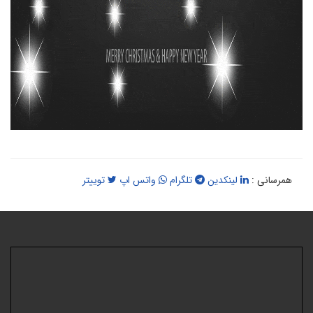
همرسانی :
لینکدین
تلگرام
واتس اپ
توییتر