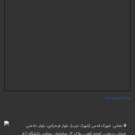
View Larger Ma
نشانی:
شهرک قدس (شهرک غرب)، بلوار فرحزادی، بلوار دادمان،
خیابان درختی، کوچه ثقفی، پلاک ۱۶، ساختمان ستادی دانشگاه آزاد