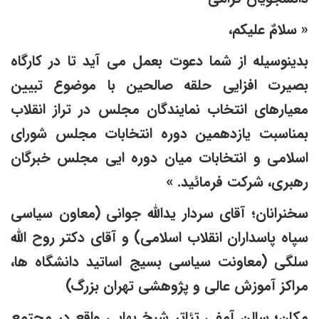
 سلامٌ علیکم،
دینوسیله از شما دعوت بعمل می آید تا در کارگاه
صیرت افزایی حلقه صالحین با موضوع تبیین
عیارهای انتخاب نمایندگان مجلس در تراز انقلاب
مناسبت یازدهمین دوره انتخابات مجلس شورای
سلامی و انتخابات میان دوره ایی مجلس خبرگان
هبری، شرکت فرمائید. »
خنرانان؛ آقای سردار یدالله جوانی (معاون سیاسی
پاه پاسداران انقلاب اسلامی) و آقای دکتر روح الله
لگی (معاونت سیاسی بسیج اساتید دانشگاه ها،
راکز آموزش عالی و پژوهشی تهران بزرگ)
کان؛ سالن آمفی تئاتر شیخ بهایی واقع در مجتمع