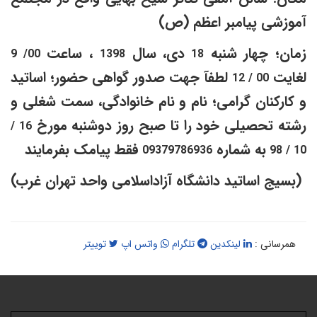
موزشی پیامبر اعظم (ص)
مان؛ چهار شنبه
دی، سال
، ساعت
00/ 9
1398
18
غایت
لطفآ جهت صدور گواهی حضور؛ اساتید
00 / 12
 کارکنان گرامی؛ نام و نام خانوادگی، سمت شغلی و
شته تحصیلی خود را تا صبح روز دوشنبه مورخ
16 /
به شماره
فقط پیامک بفرمایند
09379786936
10 / 
(بسیج اساتید دانشگاه آزاداسلامی واحد تهران غرب)
همرسانی :
لینکدین
تلگرام
واتس اپ
توییتر