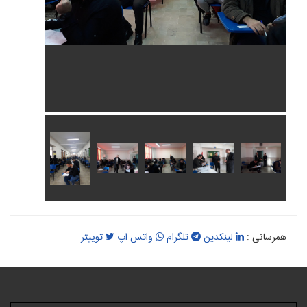
همرسانی :
لینکدین
تلگرام
واتس اپ
توییتر