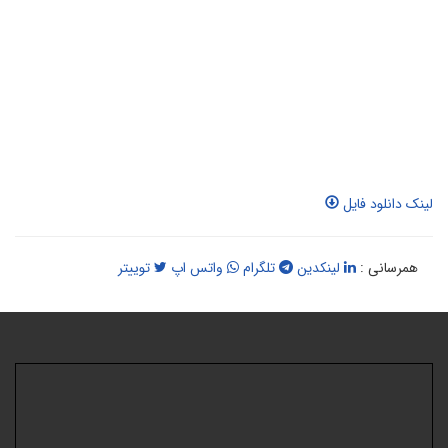
ینک دانلود فایل
همرسانی :
لینکدین
تلگرام
واتس اپ
توییتر