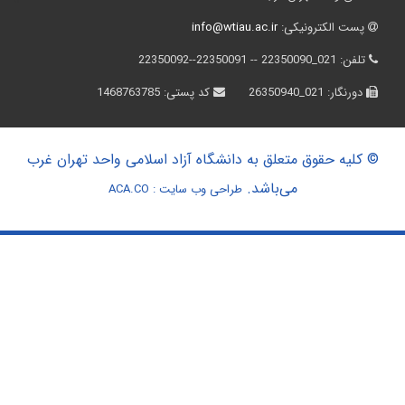
پست الکترونیکی:
info@wtiau.ac.ir
تلفن:
021_22350090 -- 22350091--22350092
دورنگار:
021_26350940
کد پستی:
1468763785
© کلیه حقوق متعلق به دانشگاه آزاد اسلامی واحد تهران غرب
می‌باشد.
طراحی وب سایت :
ACA.CO