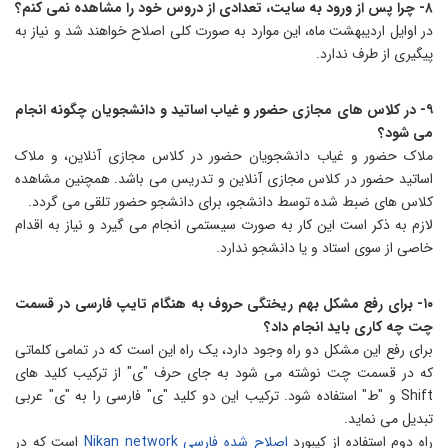
س خود را مشاهده نمی کنم؟
ر اوایل اردیبهشت ماه، این موارد به صورت کلی اصلاح خواهند شد و نیاز به
یگیری از طرف ندارد.
۹- در کلاس های مجازی حضور و غیاب اساتید و دانشجویان چگونه انجام
ی شود؟
لاک حضور و غیاب دانشجویان حضور در کلاس مجازی آنلاین، و ملاک
ساتید حضور در کلاس مجازی آنلاین و تدریس می باشد. همچنین مشاهده
لاس های ضبط شده توسط دانشجو، برای دانشجو حضور تلقی می گردد.
ازم به ذکر است این کار به صورت سیستمی انجام می گیرد و نیاز به اقدام
اصی از سوی استاد و یا دانشجو ندارد.
۱۰- برای رفع مشکل بهم ریختگی حروف به هنگام تایپ فارسی در قسمت
ت چه کاری باید انجام داد؟
رای رفع این مشکل دو راه وجود دارد، یک راه این است که در تمامی کلماتی
ه در قسمت چت نوشته می شود به جای حرف "ی" از ترکیب کلید های
Shift و "ط" استفاده شود. ترکیب این دو کلید "ی" فارسی را به "ی" عربی
بدیل می نماید.
اه دوم استفاده از کیبورد
اصلاح شده فارسی Nikan network
است که در