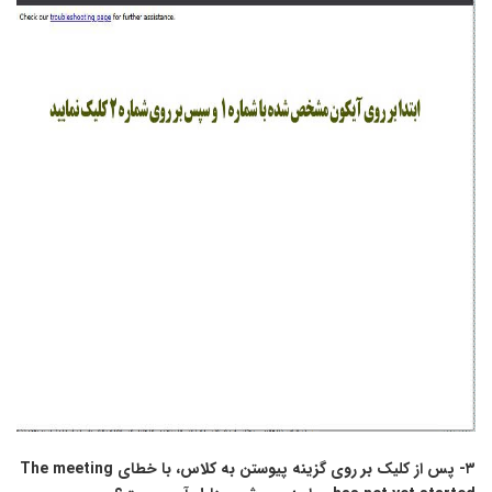
۳- پس از کلیک بر روی گزینه پیوستن به کلاس، با خطای The meeting