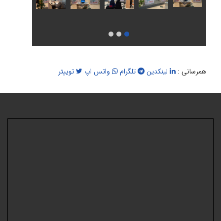
همرسانی :
لینکدین
تلگرام
واتس اپ
توییتر