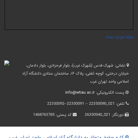
View Larger Ma
نشانی:
شهرک قدس (شهرک غرب)، بلوار فرحزادی، بلوار دادمان،
خیابان درختی، کوچه ثقفی، پلاک ۱۶، ساختمان ستادی دانشگاه آزاد
اسلامی واحد تهران غرب
پست الکترونیکی:
info@wtiau.ac.ir
تلفن:
021_22350090 -- 22350091--22350092
دورنگار:
021_26350940
کد پستی:
1468763785
© کلیه حقوق متعلق به دانشگاه آزاد اسلامی واحد تهران غرب