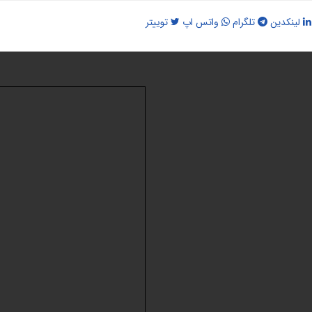
لینکدین
تلگرام
واتس اپ
توییتر