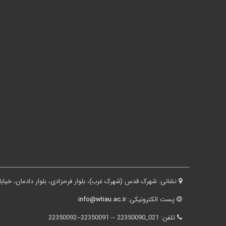
نشانی:
شهرک قدس (شهرک غرب)، بلوار فرحزادی، بلوار دادمان، خیابان درختی، کوچه ثقفی، پلاک ۱۶، ساختم
پست الکترونیکی:
info@wtiau.ac.ir
تلفن:
021_22350090 -- 22350091--22350092