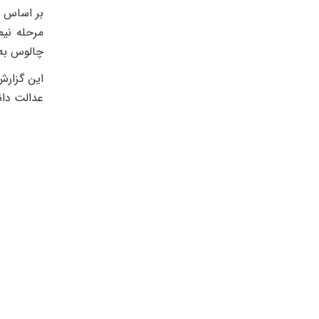
بر اساس ا
مرحله نیم
چالوس به م
این گزارش
عدالت دان