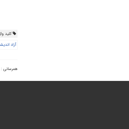
کلید واژ
آزاد اندیش
همرسانی :