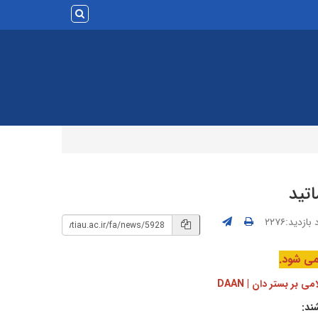
اتید
بازدید:۲۲۷۶
می شود.
بر بستر دان | DAAN
ند: