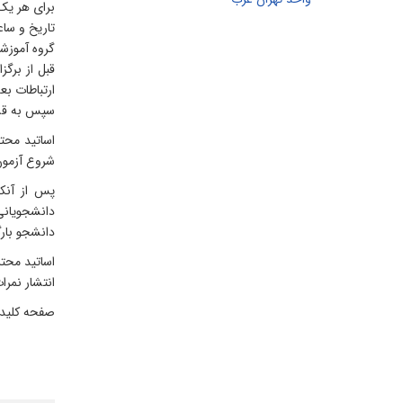
برای هر یک
تاریخ و ساع
گروه آموزش
ارتباطات بع
سپس به قسمت
اساتید محتر
شروع آزمون 
پس از آنک
دانشجویانی 
دانشجو بار
اساتید محتر
انتشار نمرات
صفحه کلید د