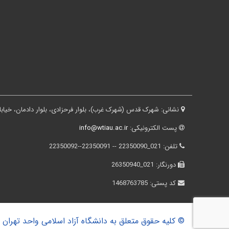
نشانی:
شهرک قدس (شهرک غرب)، بلوار فرحزادی، بلوار دادمان، خیابان درختی، کوچه ثقفی، پلاک ۱۶، ساختم
پست الکترونیکی:
info@wtiau.ac.ir
تلفن:
021_22350090 -- 22350091--22350092
دورنگار:
021_26350940
کد پستی:
1468763785
© کلیه حقوق متعلق به دانشگاه آزاد اسلامی واحد تهران