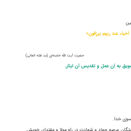
ین
 أحیاء عند ربهم یرزقون»
حضرت آیت الله خامنه‌ای (مد ظله العالی)
یق به آن عمل و تقدیس آن ایثار.
سوی خدا.
اختگان عرصه جهاد و شهادت در راه مولا و مقتدای خویش