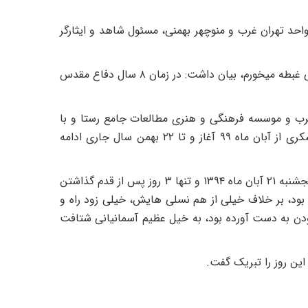
حد تهران غرب و منوچهر بهمنی، مسئول شاهد و ایثارگر
در این دیدار مادر شهید با بیان اینکه وقتی مزار شهید میروم به حال سید مصطفی غبطه میخورم، بیان داشت: در زمان ۸ سال دفاع مقدس
غرب و موسسه فرهنگی و هنری مطالعات جامع رستا و با
حمایت دانشگاه آزاد اسلامی استان تهران و دستگاه های دولتی و مسئولین لشکری از آبان ماه ۹۹ آغاز و تا ۲۲ بهمن سال جاری ادامه
«شهید سید مصطفی موسوی» روز پنج شنبه ۱۸ آبان ۱۳۷۴ به دنیا آمد و در روز پنجشنبه ۲۱ آبان ماه ۱۳۹۴ و تنها ۳ روز پس از قدم گذاشتن
ه سن ۲۰ سالگی، در سوریه، جام شهادت را نوشید. مصطفی که از نسل دهه ۷۰ بود، بر خلاف خیلی از هم نسلی هایش، خیلی زود راه و
بودن به دست آورده بود، به خیل عظیم آسمانیانی شتافت
ین روز را تبریک گفت.