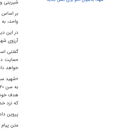
شیرینی و ل
بر اساس ا
واحد، به ن
آرزوی شه
گفتنی است
خواهد دا
هدف خود ر
که نزد خد
پروین داد
متن پیام