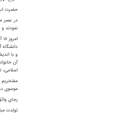
حضرت اباع
در عصر ما
نمودند و 
ام
دانشگاه آز
و با اندی
آن خانواد
اسلامی، ت
مفتخریم ا
موسوی در 
رجای واثق
تولدت مبا