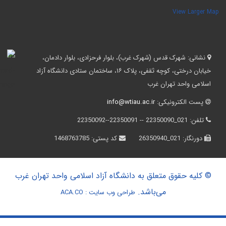
View Larger Ma
نشانی:
شهرک قدس (شهرک غرب)، بلوار فرحزادی، بلوار دادمان،
خیابان درختی، کوچه ثقفی، پلاک ۱۶، ساختمان ستادی دانشگاه آزاد
اسلامی واحد تهران غرب
پست الکترونیکی:
info@wtiau.ac.ir
تلفن:
021_22350090 -- 22350091--22350092
دورنگار:
021_26350940
کد پستی:
1468763785
© کلیه حقوق متعلق به دانشگاه آزاد اسلامی واحد تهران غرب
می‌باشد.
طراحی وب سایت :
ACA.CO