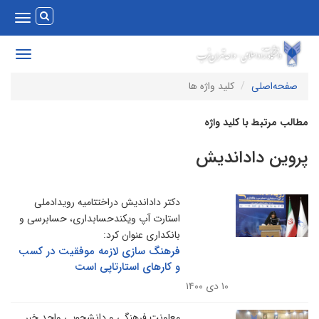
Toggle
vigation
Toggle
avigation
صفحه‌اصلی
کلید واژه ها
طالب مرتبط با کلید واژه
روین داداندیش
دکتر داداندیش دراختتامیه رویدادملی
استارت آپ ویکندحسابداری، حسابرسی و
بانکداری عنوان کرد:
فرهنگ سازی لازمه موفقیت در کسب
و کارهای استارتاپی است
۱۰ دی ۱۴۰۰
معاونت فرهنگی و دانشجویی واحد خبر