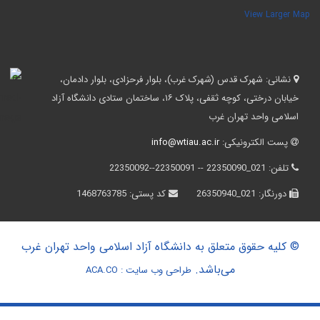
View Larger Ma
نشانی:
شهرک قدس (شهرک غرب)، بلوار فرحزادی، بلوار دادمان،
خیابان درختی، کوچه ثقفی، پلاک ۱۶، ساختمان ستادی دانشگاه آزاد
اسلامی واحد تهران غرب
پست الکترونیکی:
info@wtiau.ac.ir
تلفن:
021_22350090 -- 22350091--22350092
دورنگار:
021_26350940
کد پستی:
1468763785
© کلیه حقوق متعلق به دانشگاه آزاد اسلامی واحد تهران غرب
می‌باشد.
طراحی وب سایت :
ACA.CO