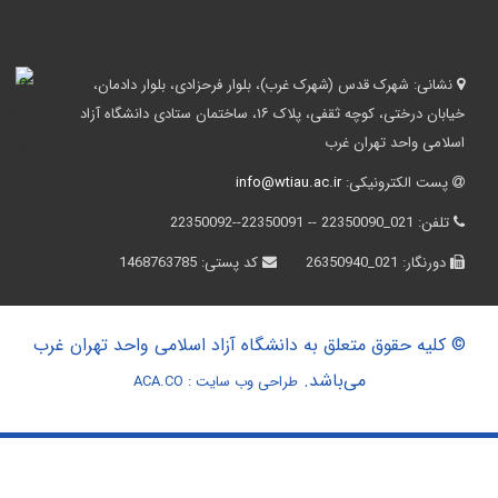
نشانی:
شهرک قدس (شهرک غرب)، بلوار فرحزادی، بلوار دادمان،
خیابان درختی، کوچه ثقفی، پلاک ۱۶، ساختمان ستادی دانشگاه آزاد
اسلامی واحد تهران غرب
پست الکترونیکی:
info@wtiau.ac.ir
تلفن:
021_22350090 -- 22350091--22350092
دورنگار:
021_26350940
کد پستی:
1468763785
© کلیه حقوق متعلق به دانشگاه آزاد اسلامی واحد تهران غرب
می‌باشد.
طراحی وب سایت :
ACA.CO