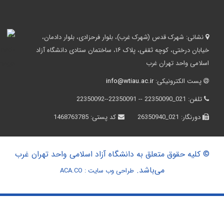
نشانی:
شهرک قدس (شهرک غرب)، بلوار فرحزادی، بلوار دادمان،
خیابان درختی، کوچه ثقفی، پلاک ۱۶، ساختمان ستادی دانشگاه آزاد
اسلامی واحد تهران غرب
پست الکترونیکی:
info@wtiau.ac.ir
تلفن:
021_22350090 -- 22350091--22350092
دورنگار:
021_26350940
کد پستی:
1468763785
© کلیه حقوق متعلق به دانشگاه آزاد اسلامی واحد تهران غرب
می‌باشد.
طراحی وب سایت :
ACA.CO