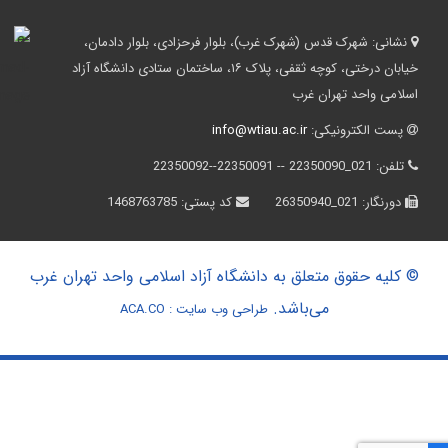
نشانی:
شهرک قدس (شهرک غرب)، بلوار فرحزادی، بلوار دادمان،
خیابان درختی، کوچه ثقفی، پلاک ۱۶، ساختمان ستادی دانشگاه آزاد
اسلامی واحد تهران غرب
پست الکترونیکی:
info@wtiau.ac.ir
تلفن:
021_22350090 -- 22350091--22350092
دورنگار:
021_26350940
کد پستی:
1468763785
© کلیه حقوق متعلق به دانشگاه آزاد اسلامی واحد تهران غرب
می‌باشد.
طراحی وب سایت :
ACA.CO