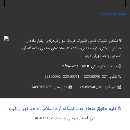
View Larger Ma
نشانی:
شهرک قدس (شهرک غرب)، بلوار فرحزادی، بلوار دادمان،
خیابان درختی، کوچه ثقفی، پلاک ۱۶، ساختمان ستادی دانشگاه آزاد
اسلامی واحد تهران غرب
پست الکترونیکی:
info@wtiau.ac.ir
تلفن:
021_22350090 -- 22350091--22350092
دورنگار:
021_26350940
کد پستی:
1468763785
© کلیه حقوق متعلق به دانشگاه آزاد اسلامی واحد تهران غرب
می‌باشد.
طراحی وب سایت :
ACA.CO