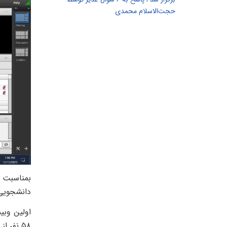
حجت‌الاسلام محمدی
بمناسبت 
دانشجویی 
۵۸ نفر از دانشجویان رشته حسابداری توسط خانم دکتر زارعی فر عضو هیأت علمی واحد و استاد وبینار مذکور آغاز شد.