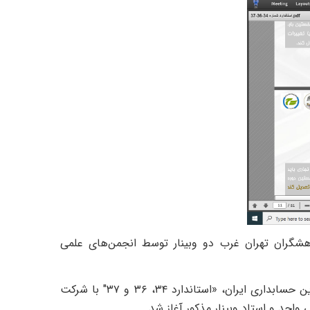
گران تهران غرب دو وبینار توسط انجمن‌های علمی
اولین وبینار مجازی گروه حسابداری با عنوان "وبینار تخصصی استانداردهای نوین حسابداری ایران، «استاندارد ۳۴، ۳۶ و ۳۷" با شرکت