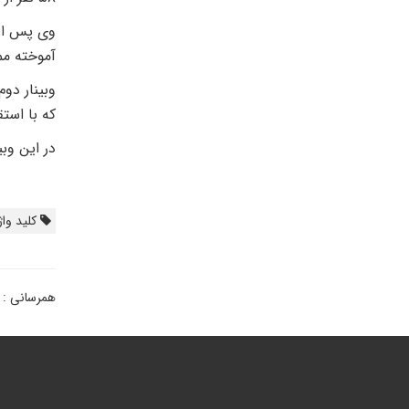
وی پس از
آموخته مم
وبینار دو
که با است
در این وب
کلید واژ
همرسانی :