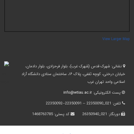
View Larger Ma
نشانی:
شهرک قدس (شهرک غرب)، بلوار فرحزادی، بلوار دادمان،
خیابان درختی، کوچه ثقفی، پلاک ۱۶، ساختمان ستادی دانشگاه آزاد
اسلامی واحد تهران غرب
پست الکترونیکی:
info@wtiau.ac.ir
تلفن:
021_22350090 -- 22350091--22350092
دورنگار:
021_26350940
کد پستی:
1468763785