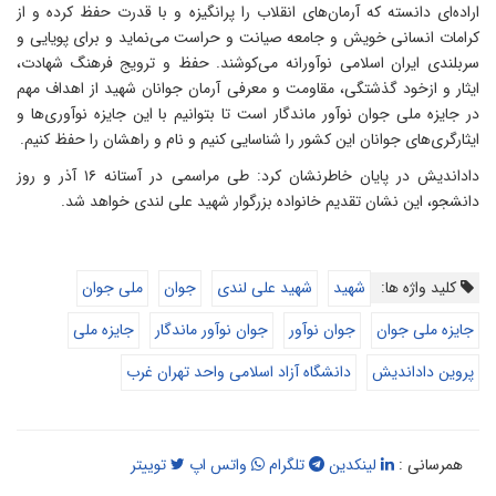
راده‌ای دانسته که آرمان‌های انقلاب را پر‌انگیزه و با قدرت حفظ کرده و از
رامات انسانی خویش و جامعه صیانت و حراست می‌نماید و برای پویایی و
ربلندی ایران اسلامی نوآورانه می‌کوشند. حفظ و ترویج فرهنگ شهادت،
یثار و ازخود گذشتگی، مقاومت و معرفی آرمان جوانان شهید از اهداف مهم
ر جایزه ملی جوان نوآور ماندگار است تا بتوانیم با این جایزه نوآوری‌ها و
یثارگری‌های جوانان این کشور را شناسایی کنیم و نام و راهشان را حفظ کنیم.
داداندیش در پایان خاطرنشان کرد: طی مراسمی در آستانه ۱۶ آذر و روز
انشجو، این نشان تقدیم خانواده بزرگوار شهید علی لندی خواهد شد.
کلید واژه ها:
شهید
شهید علی لندی
جوان
ملی جوان
جایزه ملی جوان
جوان نوآور
جوان نوآور ماندگار
جایزه ملی
پروین داداندیش
دانشگاه آزاد اسلامی واحد تهران غرب
همرسانی :
لینکدین
تلگرام
واتس اپ
توییتر