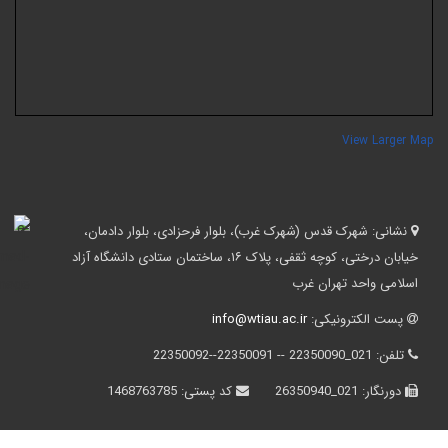
View Larger Ma
نشانی:
شهرک قدس (شهرک غرب)، بلوار فرحزادی، بلوار دادمان،
خیابان درختی، کوچه ثقفی، پلاک ۱۶، ساختمان ستادی دانشگاه آزاد
اسلامی واحد تهران غرب
پست الکترونیکی:
info@wtiau.ac.ir
تلفن:
021_22350090 -- 22350091--22350092
دورنگار:
021_26350940
کد پستی:
1468763785