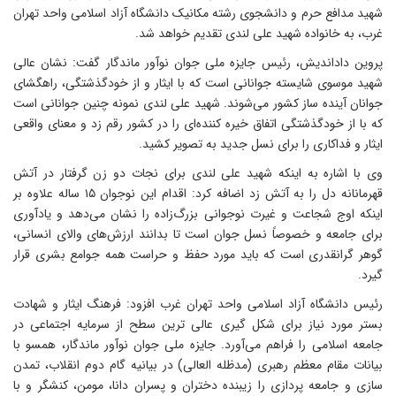
هید مدافع حرم و دانشجوی رشته مکانیک دانشگاه آزاد اسلامی واحد تهران
رب، به خانواده شهید علی لندی تقدیم خواهد شد.
روین داداندیش، رئیس جایزه ملی جوان نوآور ماندگار گفت: نشان عالی
هید موسوی شایسته جوانانی است که با ایثار و از خودگذشتگی، راهگشای
وانان آینده ساز کشور می‌شوند. شهید علی لندی نمونه چنین جوانانی است
ه با از خودگذشتگی اتفاق خیره کننده‌ای را در کشور رقم زد و معنای واقعی
یثار و فداکاری را برای نسل جدید به تصویر کشید.
ی با اشاره به اینکه شهید علی لندی برای نجات دو زن گرفتار در آتش
قهرمانانه دل را به آتش زد اضافه کرد: اقدام این نوجوان ۱۵ ساله علاوه بر
ینکه اوج شجاعت و غیرت نوجوانی بزرگ‌زاده را نشان می‌دهد و یادآوری
رای جامعه و خصوصاً نسل جوان است تا بدانند ارزش‌های والای انسانی،
وهر گرانقدری است که باید مورد حفظ و حراست همه جوامع بشری قرار
یرد.
ئیس دانشگاه آزاد اسلامی واحد تهران غرب افزود: فرهنگ ایثار و شهادت
ستر مورد نیاز برای شکل گیری عالی ترین سطح از سرمایه اجتماعی در
امعه اسلامی را فراهم می‌آورد. جایزه ملی جوان نوآور ماندگار، همسو با
یانات مقام معظم رهبری (مدظله العالی) در بیانیه گام دوم انقلاب، تمدن
ازی و جامعه پردازی را زیبنده دختران و پسران دانا، مومن، کنشگر و با