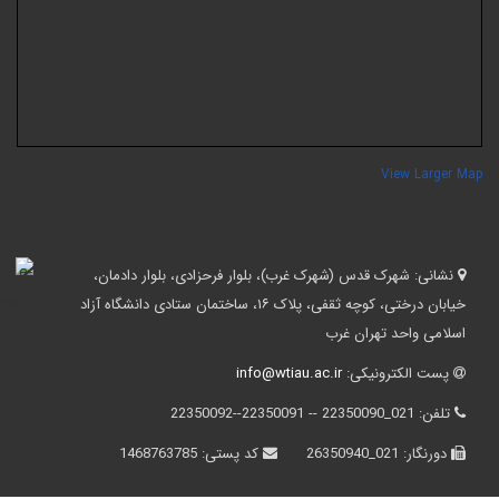
View Larger Ma
نشانی:
شهرک قدس (شهرک غرب)، بلوار فرحزادی، بلوار دادمان،
خیابان درختی، کوچه ثقفی، پلاک ۱۶، ساختمان ستادی دانشگاه آزاد
اسلامی واحد تهران غرب
پست الکترونیکی:
info@wtiau.ac.ir
تلفن:
021_22350090 -- 22350091--22350092
دورنگار:
021_26350940
کد پستی:
1468763785