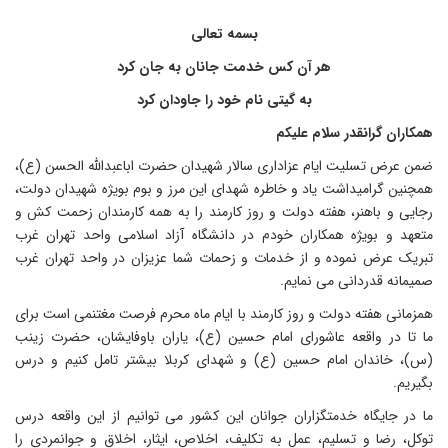
بسمه تعالی
هر آن کس خدمت جانان به جان کرد
به گیتی نام خود را جاودان کرد
مکاران گرانقدر سلام علیکم
من عرض تسلیت ایام عزاداری سالار شهیدان حضرت اباعبدالله الحسن (ع)،
مچنین گرامیداشت یاد و خاطره شهدای این مرز و بوم بویژه شهیدان دولت،
جایی و باهنر، هفته دولت و روز کارمند را به همه کارمندان زحمت کش و
تعهد و بویژه همکاران خودم در دانشگاه آزاد اسلامی واحد تهران غرب
بریک عرض نموده و از خدمات و زحمات شما عزیزان در واحد تهران غرب
میمانه قدردانی می نمایم.
مزمانی هفته دولت و روز کارمند با ایام ماه محرم فرصت مغتنمی است برای
ا تا در واقعه عاشورای امام حسین (ع)، یاران باوفایشان، حضرت زینب
س)، خاندان امام حسین (ع) و شهدای کربلا بیشتر تامل کنیم و درس
گیریم.
ا در جایگاه خدمتگزاران جوانان این کشور می توانیم از این واقعه درس
وکل، رضا و تسلیم، عمل به تکلیف، اخلاص، ایثار، اخلاق و جوانمردی را