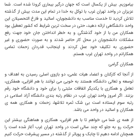
یاموزیم. بیش از یکسال است که جهان درگیر بیماری کرونا شده است. شما
زیزان در واحد تهران غرب با توکل به خدا در تمام این مدت بیش از گذشته
لاش کردید تا خدمت مناسب به دانشجویان، اساتید و فارغ التحصیلان این
احد دانشگاهی ارائه دهید، حتی در سخت ترین شرایط که کشور تعطیل بود
مکاران من با از خود گذشتگی و به خطر انداختن جان خود جهت رفع
شکلات دانشجویان در محل کار حاضر شدند و به صورت حضوری و غیر
ضوری به تکلیف خود عمل کردند و اینجانب قدردان زحمات تمامی
مکارانم در واحد تهران غرب هستم.
مکاران گرامی
ز آنجا که کارکنان و اعضاء هیات علمی، دو بازوی اصلی رسیدن به اهداف و
وسعه و تعالی دانشگاه هستند به خوبی می توانند با هم افزایی، همفکری،
عامل و همکاری با یکدیگر اتفاقات مثبتی را برای خود و دانشگاه خود رقم
زنند. اگر امروز واحد تهران غرب در نظام رتبه بندی دانشگاه آزاد اسلامی در
تبه سوم ایستاده است بی شک ثمره تلاشها، زحمات و همکاری همه ی
مکاران و اساتید در واحد می باشد.
ز همه ی شما می خواهم تا با هم افزایی، همکاری و هماهنگی بیشتر این
رکت رو به جلو که چند سالی است در واحد تهران غرب آغاز شده است را
مچنان ادامه دهیم تا چابک و پویاتر از گذشته در مسیر پیشرفت حرکت کنیم